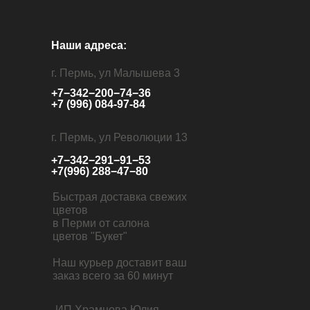
Наши адреса:
г. Пермь, ул Малышева 3
+7−342−200−74−36
+7 (996) 084-97-84
г. Пермь, ул Революции 13
+7−342−291−91−53
+7(996) 288−47−80
Быстрая доставка свежих
цветов
в Перми от салона
цветов "Букет"
Наш курьер доставит ваш
заказ всего за 60 минут
ИП Храмцова Юлия