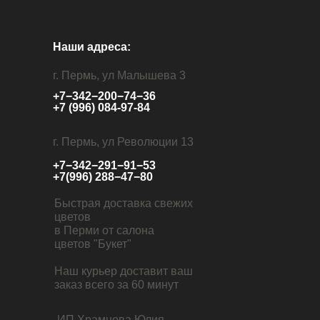
Наши адреса:
г. Пермь, ул Малышева 3
+7−342−200−74−36
+7 (996) 084-97-84
г. Пермь, ул Революции 13
+7−342−291−91−53
+7(996) 288−47−80
Быстрая доставка свежих
цветов
в Перми от салона
цветов "Букет"
Наш курьер доставит ваш
заказ всего за 60 минут
ИП Храмцова Юлия