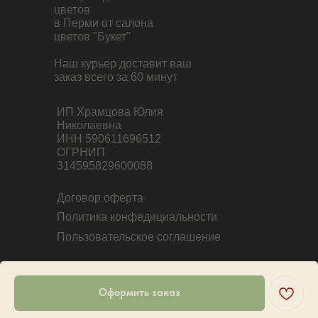
цветов
в Перми от салона
цветов "Букет"
Наш курьер доставит ваш
заказ всего за 60 минут
ИП Храмцова Юлия
Николаевна
ИНН 590611696512
ОГРНИП
314595829600088
Договор оферта
Политика конфедициальности
Пользовательское соглашение
Оформить заказ
Tilda
Made on