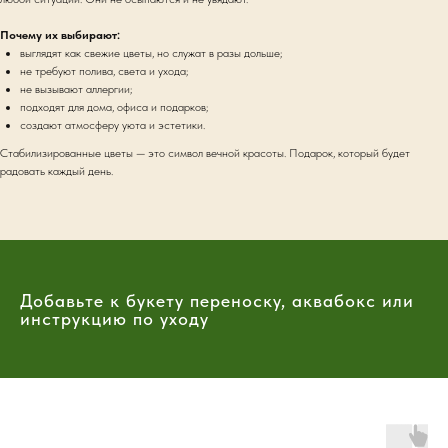
Почему их выбирают:
выглядят как свежие цветы, но служат в разы дольше;
не требуют полива, света и ухода;
не вызывают аллергии;
подходят для дома, офиса и подарков;
создают атмосферу уюта и эстетики.
Стабилизированные цветы — это символ вечной красоты. Подарок, который будет
радовать каждый день.
Добавьте к букету переноску, аквабокс или
инструкцию по уходу