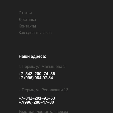
Статьи
Доставка
Контакты
Как сделать заказ
Наши адреса:
г. Пермь, ул Малышева 3
+7−342−200−74−36
+7 (996) 084-97-84
г. Пермь, ул Революции 13
+7−342−291−91−53
+7(996) 288−47−80
Быстрая доставка свежих