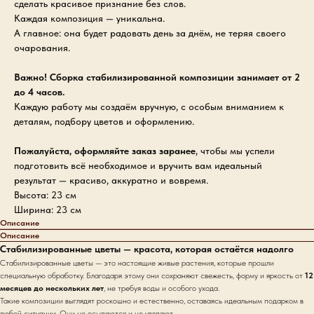
сделать красивое признание без слов.
Каждая композиция — уникальна.
А главное: она будет радовать день за днём, не теряя своего
очарования.
Важно! Сборка стабилизированной композиции занимает от 2
до 4 часов.
Каждую работу мы создаём вручную, с особым вниманием к
деталям, подбору цветов и оформлению.
Пожалуйста, оформляйте заказ заранее
, чтобы мы успели
подготовить всё необходимое и вручить вам идеальный
результат — красиво, аккуратно и вовремя.
Высота: 23 см
Ширина: 23 см
Описание
Описание
Стабилизированные цветы — красота, которая остаётся надолго
Стабилизированные цветы — это настоящие живые растения, которые прошли
специальную обработку. Благодаря этому они сохраняют свежесть, форму и яркость от
12
месяцев до нескольких лет
, не требуя воды и особого ухода.
Такие композиции выглядят роскошно и естественно, оставаясь идеальным подарком в
любой ситуации. Они не осыпаются и не увядают.