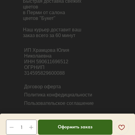
Быстрая доставка свежих
цветов
в Перми от салона
цветов "Букет"
Наш курьер доставит ваш
заказ всего за 60 минут
ИП Храмцова Юлия
Николаевна
ИНН 590611696512
ОГРНИП
314595829600088
Договор оферта
Политика конфедициальности
Пользовательское соглашение
Оформить заказ
Tilda
Made on