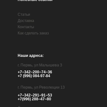
Статьи
Доставка
Контакты
Как сделать заказ
Наши адреса:
г. Пермь, ул Малышева 3
+7−342−200−74−36
+7 (996) 084-97-84
г. Пермь, ул Революции 13
+7−342−291−91−53
+7(996) 288−47−80