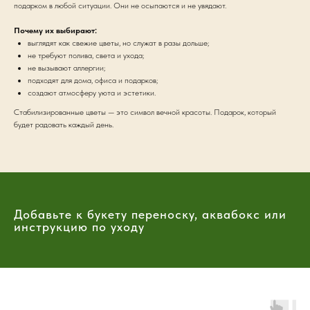
подарком в любой ситуации. Они не осыпаются и не увядают.
Почему их выбирают:
выглядят как свежие цветы, но служат в разы дольше;
не требуют полива, света и ухода;
не вызывают аллергии;
подходят для дома, офиса и подарков;
создают атмосферу уюта и эстетики.
Стабилизированные цветы — это символ вечной красоты. Подарок, который
будет радовать каждый день.
Добавьте к букету переноску, аквабокс или
инструкцию по уходу