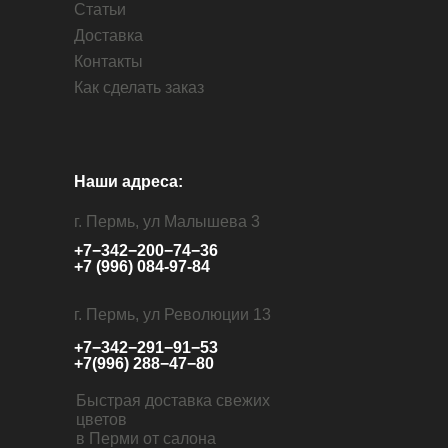
Статьи
Доставка
Контакты
Как сделать заказ
Наши адреса:
г. Пермь, ул Малышева 3
+7−342−200−74−36
+7 (996) 084-97-84
г. Пермь, ул Революции 13
+7−342−291−91−53
+7(996) 288−47−80
Быстрая доставка свежих
цветов
в Перми от салона