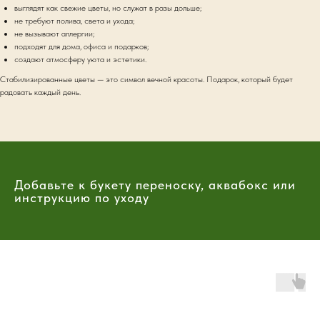
выглядят как свежие цветы, но служат в разы дольше;
не требуют полива, света и ухода;
не вызывают аллергии;
подходят для дома, офиса и подарков;
создают атмосферу уюта и эстетики.
Стабилизированные цветы — это символ вечной красоты. Подарок, который будет
радовать каждый день.
Добавьте к букету переноску, аквабокс или
инструкцию по уходу