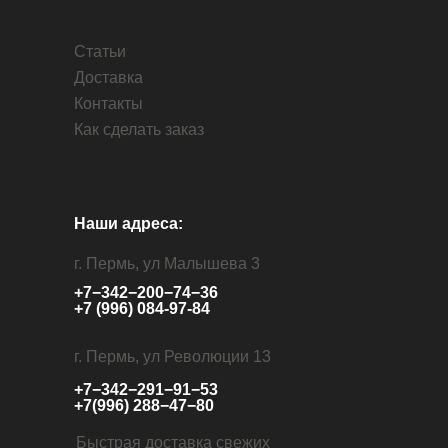
Статьи
Доставка
Контакты
Как сделать заказ
Наши адреса:
г. Пермь, ул Малышева 3
+7−342−200−74−36
+7 (996) 084-97-84
г. Пермь, ул Революции 13
+7−342−291−91−53
+7(996) 288−47−80
Быстрая доставка свежих