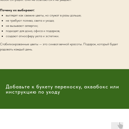
Почему их выбирают:
выглядят как свежие цветы, но служат в разы дольше;
не требуют полива, света и ухода;
не вызывают аллергии;
подходят для дома, офиса и подарков;
создают атмосферу уюта и эстетики.
Стабилизированные цветы — это символ вечной красоты. Подарок, который будет
радовать каждый день.
Добавьте к букету переноску, аквабокс или
инструкцию по уходу