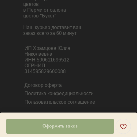
цветов
в Перми от салона
цветов "Букет"
Наш курьер доставит ваш
заказ всего за 60 минут
ИП Храмцова Юлия
Николаевна
ИНН 590611696512
ОГРНИП
314595829600088
Договор оферта
Политика конфедициальности
Пользовательское соглашение
Оформить заказ
Tilda
Made on