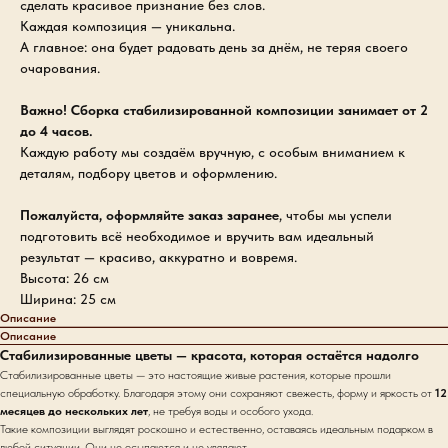
сделать красивое признание без слов.
Каждая композиция — уникальна.
А главное: она будет радовать день за днём, не теряя своего
очарования.
Важно! Сборка стабилизированной композиции занимает от 2
до 4 часов.
Каждую работу мы создаём вручную, с особым вниманием к
деталям, подбору цветов и оформлению.
Пожалуйста, оформляйте заказ заранее
, чтобы мы успели
подготовить всё необходимое и вручить вам идеальный
результат — красиво, аккуратно и вовремя.
Высота: 26 см
Ширина: 25 см
Описание
Описание
Стабилизированные цветы — красота, которая остаётся надолго
Стабилизированные цветы — это настоящие живые растения, которые прошли
специальную обработку. Благодаря этому они сохраняют свежесть, форму и яркость от
12
месяцев до нескольких лет
, не требуя воды и особого ухода.
Такие композиции выглядят роскошно и естественно, оставаясь идеальным подарком в
любой ситуации. Они не осыпаются и не увядают.