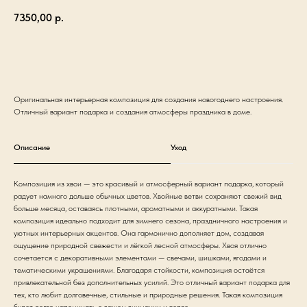
7350,00
р.
Оформить заказ
Оригинальная интерьерная композиция для создания новогоднего настроения.
Отличный вариант подарка и создания атмосферы праздника в доме.
Описание
Уход
Композиция из хвои — это красивый и атмосферный вариант подарка, который
радует намного дольше обычных цветов. Хвойные ветви сохраняют свежий вид
больше месяца, оставаясь плотными, ароматными и аккуратными. Такая
композиция идеально подходит для зимнего сезона, праздничного настроения и
уютных интерьерных акцентов. Она гармонично дополняет дом, создавая
ощущение природной свежести и лёгкой лесной атмосферы. Хвоя отлично
сочетается с декоративными элементами — свечами, шишками, ягодами и
тематическими украшениями. Благодаря стойкости, композиция остаётся
привлекательной без дополнительных усилий. Это отличный вариант подарка для
тех, кто любит долговечные, стильные и природные решения. Такая композиция
будет долго напоминать о вашем внимании и тепле.