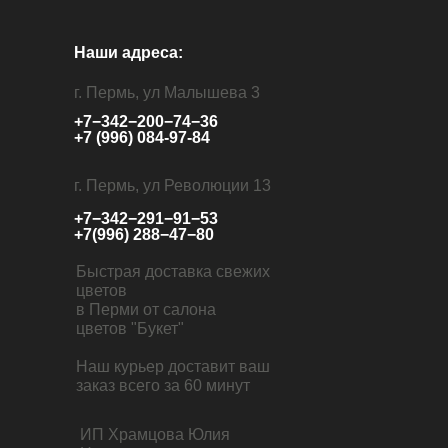
Наши адреса:
г. Пермь, ул Малышева 3
+7−342−200−74−36
+7 (996) 084-97-84
г. Пермь, ул Революции 13
+7−342−291−91−53
+7(996) 288−47−80
Быстрая доставка свежих
цветов
в Перми от салона
цветов "Букет"
Наш курьер доставит ваш
заказ всего за 60 минут
ИП Храмцова Юлия