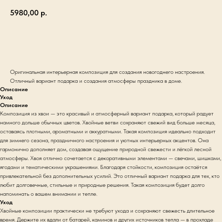
5980,00
р.
Оформить заказ
Оригинальная интерьерная композиция для создания новогоднего настроения.
Отличный вариант подарка и создания атмосферы праздника в доме.
Описание
Уход
Описание
Композиция из хвои — это красивый и атмосферный вариант подарка, который радует
намного дольше обычных цветов. Хвойные ветви сохраняют свежий вид больше месяца,
оставаясь плотными, ароматными и аккуратными. Такая композиция идеально подходит
для зимнего сезона, праздничного настроения и уютных интерьерных акцентов. Она
гармонично дополняет дом, создавая ощущение природной свежести и лёгкой лесной
атмосферы. Хвоя отлично сочетается с декоративными элементами — свечами, шишками,
ягодами и тематическими украшениями. Благодаря стойкости, композиция остаётся
привлекательной без дополнительных усилий. Это отличный вариант подарка для тех, кто
любит долговечные, стильные и природные решения. Такая композиция будет долго
напоминать о вашем внимании и тепле.
Уход
Хвойные композиции практически не требуют ухода и сохраняют свежесть длительное
время. Держите их вдали от батарей, каминов и других источников тепла — в прохладе