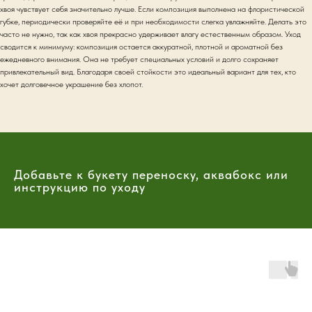
хвоя чувствует себя значительно лучше. Если композиция выполнена на флористической
губке, периодически проверяйте её и при необходимости слегка увлажняйте. Делать это
часто не нужно, так как хвоя прекрасно удерживает влагу естественным образом. Уход
сводится к минимуму: композиция остается аккуратной, плотной и ароматной без
ежедневного внимания. Она не требует специальных условий и долго сохраняет
привлекательный вид. Благодаря своей стойкости это идеальный вариант для тех, кто
хочет долговечное украшение без хлопот.
Добавьте к букету переноску, аквабокс или
инструкцию по уходу