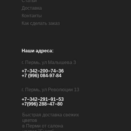
Статьи
Доставка
Контакты
Как сделать заказ
Наши адреса:
г. Пермь, ул Малышева 3
+7−342−200−74−36
+7 (996) 084-97-84
г. Пермь, ул Революции 13
+7−342−291−91−53
+7(996) 288−47−80
Быстрая доставка свежих
цветов
в Перми от салона