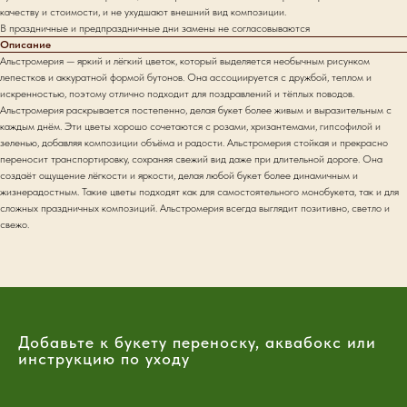
качеству и стоимости, и не ухудшают внешний вид композиции.
В праздничные и предпраздничные дни замены не согласовываются
Описание
Альстромерия — яркий и лёгкий цветок, который выделяется необычным рисунком
лепестков и аккуратной формой бутонов. Она ассоциируется с дружбой, теплом и
искренностью, поэтому отлично подходит для поздравлений и тёплых поводов.
Альстромерия раскрывается постепенно, делая букет более живым и выразительным с
каждым днём. Эти цветы хорошо сочетаются с розами, хризантемами, гипсофилой и
зеленью, добавляя композиции объёма и радости. Альстромерия стойкая и прекрасно
переносит транспортировку, сохраняя свежий вид даже при длительной дороге. Она
создаёт ощущение лёгкости и яркости, делая любой букет более динамичным и
жизнерадостным. Такие цветы подходят как для самостоятельного монобукета, так и для
сложных праздничных композиций. Альстромерия всегда выглядит позитивно, светло и
свежо.
Добавьте к букету переноску, аквабокс или
инструкцию по уходу