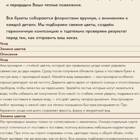
и передадим Ваши теплые пожелания.
Все букеты собираются флористами вручную, с вниманием к
каждой детали. Мы подбираем свежие цветы, создаём
гармоничную композицию и тщательно проверяем результат
перед тем, как отправить ваш заказ.
Уход
Замена цветов
Описание
Уход
Альстромерия — стойкий цветок, который при правильном уходе может радовать
свежестью до двух недель. Сразу после получения обновите срезы и поставьте букет в
чистую вазу с прохладной водой. Меняйте воду ежедневно — альстромерия особенно
хорошо реагирует на её чистоту. Держите цветы вдали от прямого солнца и отопительных
приборов, чтобы лепестки не пересыхали. Удаляйте листья, которые могут оказаться в
воде, чтобы избежать её помутнения. Если какой-то стебель начал увядать, подрежьте его
и снова поставьте в свежую воду — это даёт цветку «второе дыхание». Альстромерия
любит прохладу и мягкий свет, а в тёплом помещении быстрее раскрывается. При
бережном уходе она долго сохраняет яркость, форму и аккуратный вид.
Замена цветов
Мы производим замены только по согласованию с заказчиком. Иногда отдельные сорта
могут отличаться от поставки к поставке, поэтому возможны небольшие корректировки
состава. При этом мы строго сохраняем стиль, цветовую гамму и общий объём, чтобы
букет выглядел так же красиво, как на фото. Все замены подбираются равнозначными по