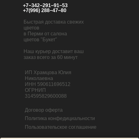
+7−342−291−91−53
+7(996) 288−47−80
Быстрая доставка свежих
цветов
в Перми от салона
цветов "Букет"
Наш курьер доставит ваш
заказ всего за 60 минут
ИП Храмцова Юлия
Николаевна
ИНН 590611696512
ОГРНИП
314595829600088
Договор оферта
Политика конфедициальности
Пользовательское соглашение