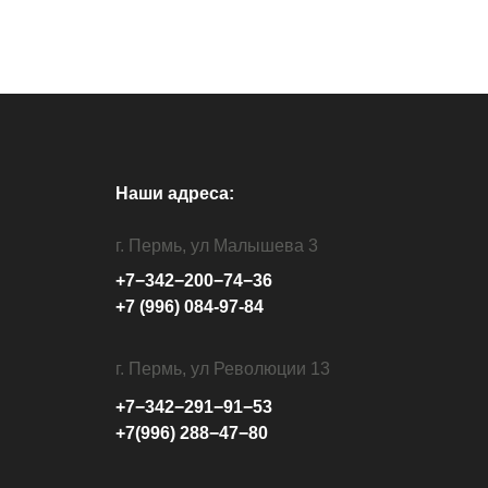
Наши адреса:
г. Пермь, ул Малышева 3
+7−342−200−74−36
+7 (996) 084-97-84
г. Пермь, ул Революции 13
+7−342−291−91−53
+7(996) 288−47−80