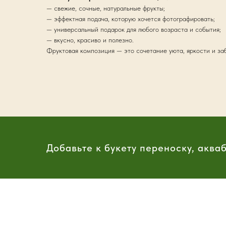
— свежие, сочные, натуральные фрукты;
— эффектная подача, которую хочется фотографировать;
— универсальный подарок для любого возраста и события;
— вкусно, красиво и полезно.
Фруктовая композиция — это сочетание уюта, яркости и заб
Добавьте к букету переноску, аква