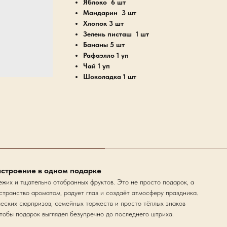
Яблоко 6 шт
Мандарин 3 шт
Хлопок 3 шт
Зелень писташ 1 шт
Бананы 5 шт
Рафаэлло 1 уп
Чай 1 уп
Шоколадка 1 шт
астроение в одном подарке
ежих и тщательно отобранных фруктов. Это не просто подарок, а
странство ароматом, радует глаз и создаёт атмосферу праздника.
еских сюрпризов, семейных торжеств и просто тёплых знаков
тобы подарок выглядел безупречно до последнего штриха.