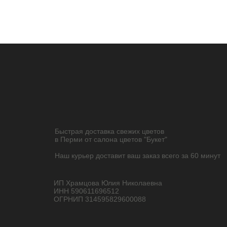
Быстрая доставка свежих цветов
в Перми от салона цветов "Букет"
Наш курьер доставит ваш заказ всего за 60 минут
ИП Храмцова Юлия Николаевна
ИНН 590611696512
ОГРНИП 314595829600088