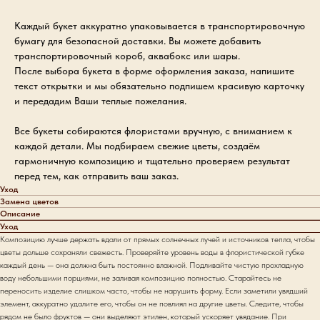
Каждый букет аккуратно упаковывается в транспортировочную
бумагу для безопасной доставки. Вы можете добавить
транспортировочный короб, аквабокс или шары.
После выбора букета в форме оформления заказа, напишите
текст открытки и мы обязательно подпишем красивую карточку
и передадим Ваши теплые пожелания.
Все букеты собираются флористами вручную, с вниманием к
каждой детали. Мы подбираем свежие цветы, создаём
гармоничную композицию и тщательно проверяем результат
перед тем, как отправить ваш заказ.
Уход
Замена цветов
Описание
Уход
Композицию лучше держать вдали от прямых солнечных лучей и источников тепла, чтобы
цветы дольше сохраняли свежесть. Проверяйте уровень воды в флористической губке
каждый день — она должна быть постоянно влажной. Подливайте чистую прохладную
воду небольшими порциями, не заливая композицию полностью. Старайтесь не
переносить изделие слишком часто, чтобы не нарушить форму. Если заметили увядший
элемент, аккуратно удалите его, чтобы он не повлиял на другие цветы. Следите, чтобы
рядом не было фруктов — они выделяют этилен, который ускоряет увядание. При