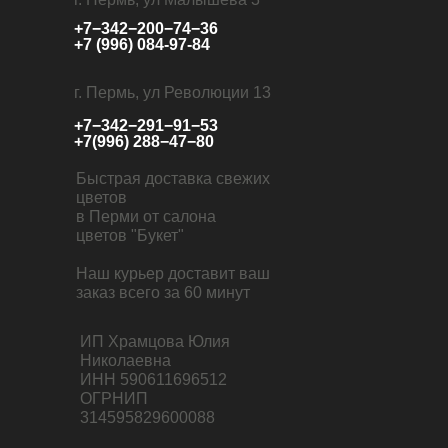
+7−342−200−74−36
+7 (996) 084-97-84
г. Пермь, ул Революции 13
+7−342−291−91−53
+7(996) 288−47−80
Быстрая доставка свежих
цветов
в Перми от салона
цветов "Букет"
Наш курьер доставит ваш
заказ всего за 60 минут
ИП Храмцова Юлия
Николаевна
ИНН 590611696512
ОГРНИП
314595829600088