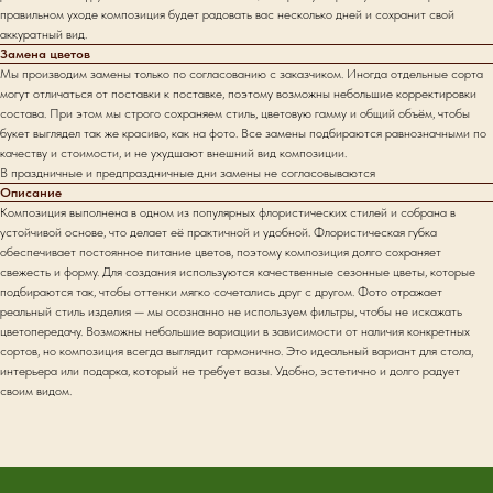
правильном уходе композиция будет радовать вас несколько дней и сохранит свой
аккуратный вид.
Замена цветов
Мы производим замены только по согласованию с заказчиком. Иногда отдельные сорта
могут отличаться от поставки к поставке, поэтому возможны небольшие корректировки
состава. При этом мы строго сохраняем стиль, цветовую гамму и общий объём, чтобы
букет выглядел так же красиво, как на фото. Все замены подбираются равнозначными по
качеству и стоимости, и не ухудшают внешний вид композиции.
В праздничные и предпраздничные дни замены не согласовываются
Описание
Композиция выполнена в одном из популярных флористических стилей и собрана в
устойчивой основе, что делает её практичной и удобной. Флористическая губка
обеспечивает постоянное питание цветов, поэтому композиция долго сохраняет
свежесть и форму. Для создания используются качественные сезонные цветы, которые
подбираются так, чтобы оттенки мягко сочетались друг с другом. Фото отражает
реальный стиль изделия — мы осознанно не используем фильтры, чтобы не искажать
цветопередачу. Возможны небольшие вариации в зависимости от наличия конкретных
сортов, но композиция всегда выглядит гармонично. Это идеальный вариант для стола,
интерьера или подарка, который не требует вазы. Удобно, эстетично и долго радует
своим видом.