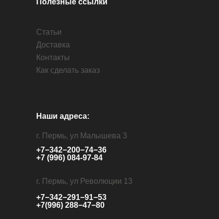
Полезные ссылки
Статьи
Доставка
Контакты
Как сделать заказ
Наши адреса:
г. Пермь, ул Малышева 3
+7−342−200−74−36
+7 (996) 084-97-84
г. Пермь, ул Революции 13
+7−342−291−91−53
+7(996) 288−47−80