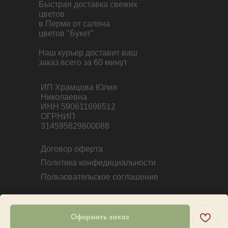
Быстрая доставка свежих
цветов
в Перми от салона
цветов "Букет"
Наш курьер доставит ваш
заказ всего за 60 минут
ИП Храмцова Юлия
Николаевна
ИНН 590611696512
ОГРНИП
314595829600088
Договор оферта
Политика конфедициальности
Пользовательское соглашение
Оформить заказ
Tilda
Made on