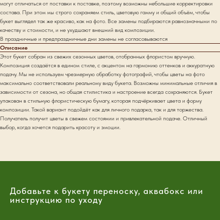
могут отличаться от поставки к поставке, поэтому возможны небольшие корректировки
состава. При этом мы строго сохраняем стиль, цветовую гамму и общий объём, чтобы
букет выглядел так же красиво, как на фото. Все замены подбираются равнозначными по
качеству и стоимости, и не ухудшают внешний вид композиции.
В праздничные и предпраздничные дни замены не согласовываются
Описание
Этот букет собран из свежих сезонных цветов, отобранных флористом вручную.
Композиция создаётся в едином стиле, с акцентом на гармонию оттенков и аккуратную
подачу. Мы не используем чрезмерную обработку фотографий, чтобы цветы на фото
максимально соответствовали реальному виду букета. Возможны минимальные отличия в
зависимости от сезона, но общая стилистика и настроение всегда сохраняются. Букет
упакован в стильную флористическую бумагу, которая подчёркивает цвета и форму
композиции. Такой вариант подойдёт как для личного подарка, так и для торжества.
Получатель получит цветы в свежем состоянии и привлекательной подаче. Отличный
выбор, когда хочется подарить красоту и эмоции.
Добавьте к букету переноску, аквабокс или
инструкцию по уходу