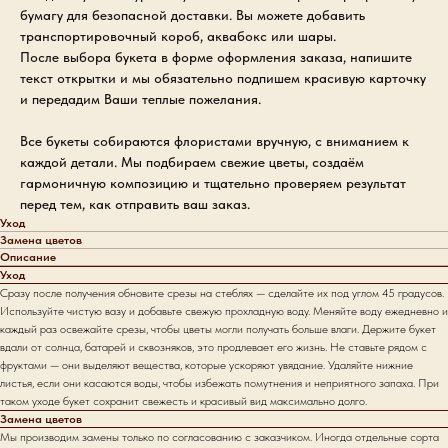
бумагу для безопасной доставки. Вы можете добавить
транспортировочный короб, аквабокс или шары.
После выбора букета в форме оформления заказа, напишите
текст открытки и мы обязательно подпишем красивую карточку
и передадим Ваши теплые пожелания.
Все букеты собираются флористами вручную, с вниманием к
каждой детали. Мы подбираем свежие цветы, создаём
гармоничную композицию и тщательно проверяем результат
перед тем, как отправить ваш заказ.
Уход
Замена цветов
Описание
Уход
Сразу после получения обновите срезы на стеблях — сделайте их под углом 45 градусов.
Используйте чистую вазу и добавьте свежую прохладную воду. Меняйте воду ежедневно и
каждый раз освежайте срезы, чтобы цветы могли получать больше влаги. Держите букет
вдали от солнца, батарей и сквозняков, это продлевает его жизнь. Не ставьте рядом с
фруктами — они выделяют вещества, которые ускоряют увядание. Удаляйте нижние
листья, если они касаются воды, чтобы избежать помутнения и неприятного запаха. При
таком уходе букет сохранит свежесть и красивый вид максимально долго.
Замена цветов
Мы производим замены только по согласованию с заказчиком. Иногда отдельные сорта