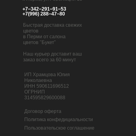
+7−342−291−91−53
+7(996) 288−47−80
Быстрая доставка свежих
цветов
в Перми от салона
цветов "Букет"
Наш курьер доставит ваш
заказ всего за 60 минут
ИП Храмцова Юлия
Николаевна
ИНН 590611696512
ОГРНИП
314595829600088
Договор оферта
Политика конфедициальности
Пользовательское соглашение