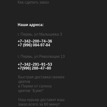
Как сделать заказ
Наши адреса:
г. Пермь, ул Малышева 3
+7−342−200−74−36
+7 (996) 084-97-84
г. Пермь, ул Революции 13
+7−342−291−91−53
+7(996) 288−47−80
Быстрая доставка свежих
цветов
в Перми от салона
цветов "Букет"
Наш курьер доставит ваш
заказ всего за 60 минут