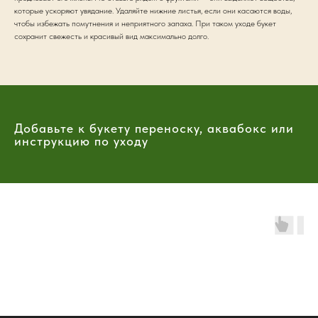
которые ускоряют увядание. Удаляйте нижние листья, если они касаются воды,
чтобы избежать помутнения и неприятного запаха. При таком уходе букет
сохранит свежесть и красивый вид максимально долго.
Добавьте к букету переноску, аквабокс или
инструкцию по уходу