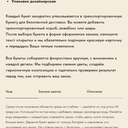
Упаковка дизайнерская
Каждый букет аккуратно упаковывается в транспортировочную
бумагу для безопасной доставки. Вы можете добавить
транспортировочный короб, аквабокс или шары.
После выбора букета в форме оформления заказа, напишите
текст открытки и мы обязательно подпишем красивую карточку
и передадим Ваши теплые пожелания.
Все букеты собираются флористами вручную, с вниманием к
каждой детали. Мы подбираем свежие цветы, создаём
гармоничную композицию и тщательно проверяем результат
перед тем, как отправить ваш заказ.
Уход
Замена цветов
Описание
Сразу после получения обновите срезы на стеблях — сделайте их под углом 45
градусов. Используйте чистую вазу и добавьте свежую прохладную воду. Меняйте
воду ежедневно и каждый раз освежайте срезы, чтобы цветы могли получать
больше влаги. Держите букет вдали от солнца, батарей и сквозняков, это
продлевает его жизнь. Не ставьте рядом с фруктами — они выделяют вещества,