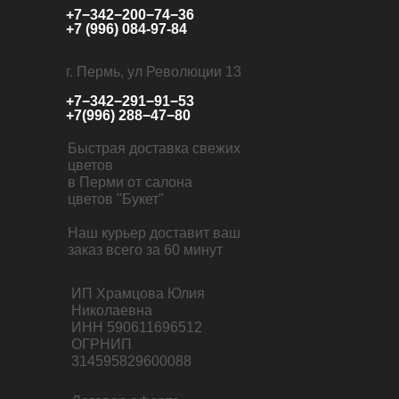
+7−342−200−74−36
+7 (996) 084-97-84
г. Пермь, ул Революции 13
+7−342−291−91−53
+7(996) 288−47−80
Быстрая доставка свежих
цветов
в Перми от салона
цветов "Букет"
Наш курьер доставит ваш
заказ всего за 60 минут
ИП Храмцова Юлия
Николаевна
ИНН 590611696512
ОГРНИП
314595829600088