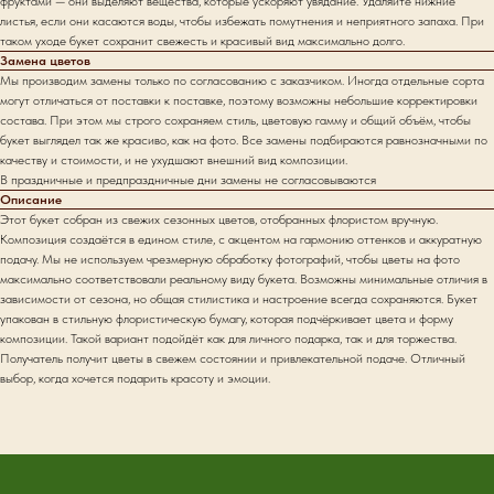
фруктами — они выделяют вещества, которые ускоряют увядание. Удаляйте нижние
листья, если они касаются воды, чтобы избежать помутнения и неприятного запаха. При
таком уходе букет сохранит свежесть и красивый вид максимально долго.
Замена цветов
Мы производим замены только по согласованию с заказчиком. Иногда отдельные сорта
могут отличаться от поставки к поставке, поэтому возможны небольшие корректировки
состава. При этом мы строго сохраняем стиль, цветовую гамму и общий объём, чтобы
букет выглядел так же красиво, как на фото. Все замены подбираются равнозначными по
качеству и стоимости, и не ухудшают внешний вид композиции.
В праздничные и предпраздничные дни замены не согласовываются
Описание
Этот букет собран из свежих сезонных цветов, отобранных флористом вручную.
Композиция создаётся в едином стиле, с акцентом на гармонию оттенков и аккуратную
подачу. Мы не используем чрезмерную обработку фотографий, чтобы цветы на фото
максимально соответствовали реальному виду букета. Возможны минимальные отличия в
зависимости от сезона, но общая стилистика и настроение всегда сохраняются. Букет
упакован в стильную флористическую бумагу, которая подчёркивает цвета и форму
композиции. Такой вариант подойдёт как для личного подарка, так и для торжества.
Получатель получит цветы в свежем состоянии и привлекательной подаче. Отличный
выбор, когда хочется подарить красоту и эмоции.