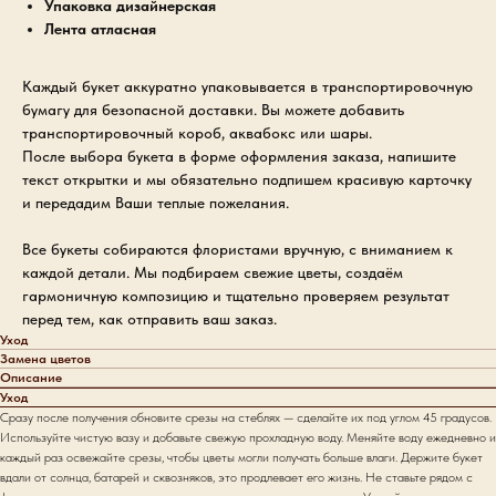
Упаковка дизайнерская
Лента атласная
Каждый букет аккуратно упаковывается в транспортировочную
бумагу для безопасной доставки. Вы можете добавить
транспортировочный короб, аквабокс или шары.
После выбора букета в форме оформления заказа, напишите
текст открытки и мы обязательно подпишем красивую карточку
и передадим Ваши теплые пожелания.
Все букеты собираются флористами вручную, с вниманием к
каждой детали. Мы подбираем свежие цветы, создаём
гармоничную композицию и тщательно проверяем результат
перед тем, как отправить ваш заказ.
Уход
Замена цветов
Описание
Уход
Сразу после получения обновите срезы на стеблях — сделайте их под углом 45 градусов.
Используйте чистую вазу и добавьте свежую прохладную воду. Меняйте воду ежедневно и
каждый раз освежайте срезы, чтобы цветы могли получать больше влаги. Держите букет
вдали от солнца, батарей и сквозняков, это продлевает его жизнь. Не ставьте рядом с