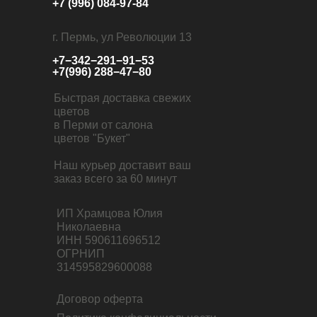
+7 (996) 084-97-84
г. Пермь, ул Революции 13
+7−342−291−91−53
+7(996) 288−47−80
Быстрая доставка свежих
цветов
в Перми от салона
цветов "Букет"
Наш курьер доставит ваш
заказ всего за 60 минут
ИП Храмцова Юлия
Николаевна
ИНН 590611696512
ОГРНИП
314595829600088
Договор оферта