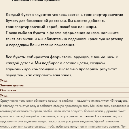
Каждый букет аккуратно упаковывается в транспортировочную
бумагу для безопасной доставки. Вы можете добавить
транспортировочный короб, аквабокс или шары.
После выбора букета в форме оформления заказа, напишите
текст открытки и мы обязательно подпишем красивую карточку
и передадим Ваши теплые пожелания.
Все букеты собираются флористами вручную, с вниманием к
каждой детали. Мы подбираем свежие цветы, создаём
гармоничную композицию и тщательно проверяем результат
перед тем, как отправить ваш заказ.
Уход
Замена цветов
Описание
Уход
Сразу после получения обновите срезы на стеблях — сделайте их под углом 45 градусов.
Используйте чистую вазу и добавьте свежую прохладную воду. Меняйте воду ежедневно и
каждый раз освежайте срезы, чтобы цветы могли получать больше влаги. Держите букет
вдали от солнца, батарей и сквозняков, это продлевает его жизнь. Не ставьте рядом с
фруктами — они выделяют вещества, которые ускоряют увядание. Удаляйте нижние
листья, если они касаются воды, чтобы избежать помутнения и неприятного запаха. При