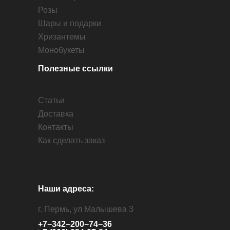
Розы
Шары и подарки
Хризантемы
Монобукеты
Полезные ссылки
Статьи
Доставка
Контакты
Как сделать заказ
Наши адреса:
г. Пермь, ул Малышева 3
+7−342−200−74−36