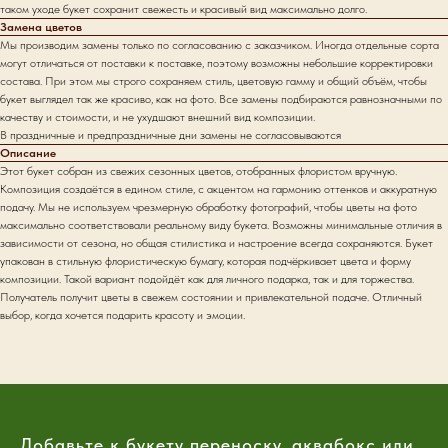
таком уходе букет сохранит свежесть и красивый вид максимально долго.
Замена цветов
Мы производим замены только по согласованию с заказчиком. Иногда отдельные сорта
могут отличаться от поставки к поставке, поэтому возможны небольшие корректировки
состава. При этом мы строго сохраняем стиль, цветовую гамму и общий объём, чтобы
букет выглядел так же красиво, как на фото. Все замены подбираются равнозначными по
качеству и стоимости, и не ухудшают внешний вид композиции.
В праздничные и предпраздничные дни замены не согласовываются
Описание
Этот букет собран из свежих сезонных цветов, отобранных флористом вручную.
Композиция создаётся в едином стиле, с акцентом на гармонию оттенков и аккуратную
подачу. Мы не используем чрезмерную обработку фотографий, чтобы цветы на фото
максимально соответствовали реальному виду букета. Возможны минимальные отличия в
зависимости от сезона, но общая стилистика и настроение всегда сохраняются. Букет
упакован в стильную флористическую бумагу, которая подчёркивает цвета и форму
композиции. Такой вариант подойдёт как для личного подарка, так и для торжества.
Получатель получит цветы в свежем состоянии и привлекательной подаче. Отличный
выбор, когда хочется подарить красоту и эмоции.
Добавьте к букету переноску, аквабокс или