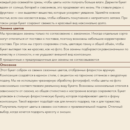
каждый раз освежайте срезы, чтобы цветы могли получать больше влаги. Держите букет
вдали от солнца, батарей и сквозняков, это продлевает его жизнь. Не ставьте рядом с
фруктами — они выделяют вещества, которые ускоряют увядание. Удаляйте нижние
листья, если они касаются воды, чтобы избежать помутнения и неприятного запаха. При
таком уходе букет сохранит свежесть и красивый вид максимально долго.
Замена цветов
Мы производим замены только по согласованию с заказчиком. Иногда отдельные сорта
могут отличаться от поставки к поставке, поэтому возможны небольшие корректировки
состава. При этом мы строго сохраняем стиль, цветовую гамму и общий объём, чтобы
букет выглядел так же красиво, как на фото. Все замены подбираются равнозначными по
качеству и стоимости, и не ухудшают внешний вид композиции.
В праздничные и предпраздничные дни замены не согласовываются
Описание
Этот букет собран из свежих сезонных цветов, отобранных флористом вручную.
Композиция создаётся в едином стиле, с акцентом на гармонию оттенков и аккуратную
подачу. Мы не используем чрезмерную обработку фотографий, чтобы цветы на фото
максимально соответствовали реальному виду букета. Возможны минимальные отличия в
зависимости от сезона, но общая стилистика и настроение всегда сохраняются. Букет
упакован в стильную флористическую бумагу, которая подчёркивает цвета и форму
композиции. Такой вариант подойдёт как для личного подарка, так и для торжества.
Получатель получит цветы в свежем состоянии и привлекательной подаче. Отличный
выбор, когда хочется подарить красоту и эмоции.