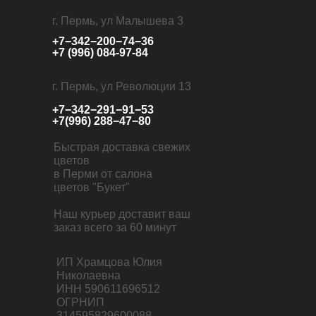
г. Пермь, ул Малышева 3
+7−342−200−74−36
+7 (996) 084-97-84
г. Пермь, ул Революции 13
+7−342−291−91−53
+7(996) 288−47−80
Быстрая доставка свежих
цветов
в Перми от салона
цветов "Букет"
Наш курьер доставит ваш
заказ всего за 60 минут
ИП Храмцова Юлия
Николаевна
ИНН 590611696512
ОГРНИП
314595829600088