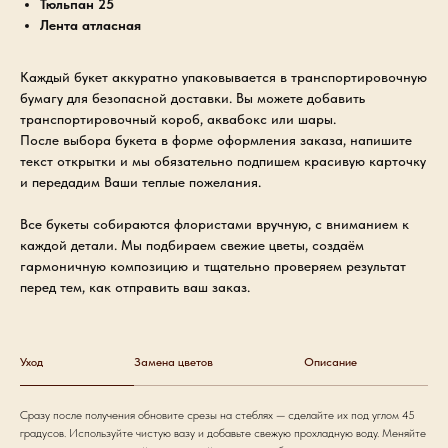
Тюльпан 25
Лента атласная
Каждый букет аккуратно упаковывается в транспортировочную
бумагу для безопасной доставки. Вы можете добавить
транспортировочный короб, аквабокс или шары.
После выбора букета в форме оформления заказа, напишите
текст открытки и мы обязательно подпишем красивую карточку
и передадим Ваши теплые пожелания.
Все букеты собираются флористами вручную, с вниманием к
каждой детали. Мы подбираем свежие цветы, создаём
гармоничную композицию и тщательно проверяем результат
перед тем, как отправить ваш заказ.
Уход
Замена цветов
Описание
Сразу после получения обновите срезы на стеблях — сделайте их под углом 45
градусов. Используйте чистую вазу и добавьте свежую прохладную воду. Меняйте