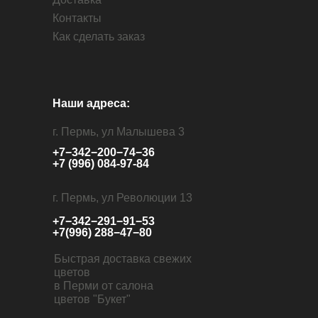
Контакты
Как сделать заказ
Наши адреса:
г. Пермь, ул Малышева 3
+7−342−200−74−36
+7 (996) 084-97-84
г. Пермь, ул Революции 13
+7−342−291−91−53
+7(996) 288−47−80
Быстрая доставка свежих
цветов
в Перми от салона
цветов "Букет"