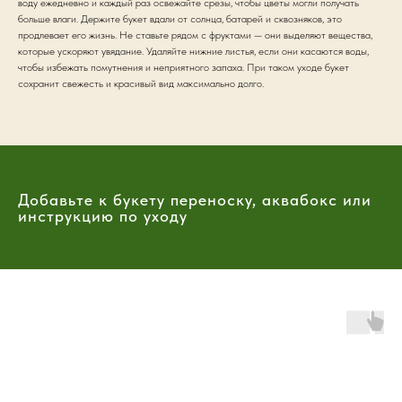
воду ежедневно и каждый раз освежайте срезы, чтобы цветы могли получать
больше влаги. Держите букет вдали от солнца, батарей и сквозняков, это
продлевает его жизнь. Не ставьте рядом с фруктами — они выделяют вещества,
которые ускоряют увядание. Удаляйте нижние листья, если они касаются воды,
чтобы избежать помутнения и неприятного запаха. При таком уходе букет
сохранит свежесть и красивый вид максимально долго.
Добавьте к букету переноску, аквабокс или
инструкцию по уходу