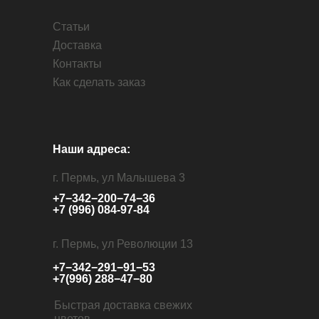
Статьи
Доставка
Контакты
Как сделать заказ
Наши адреса:
г. Пермь, ул Малышева 3
+7−342−200−74−36
+7 (996) 084-97-84
г. Пермь, ул Революции 13
+7−342−291−91−53
+7(996) 288−47−80
Быстрая доставка свежих
цветов