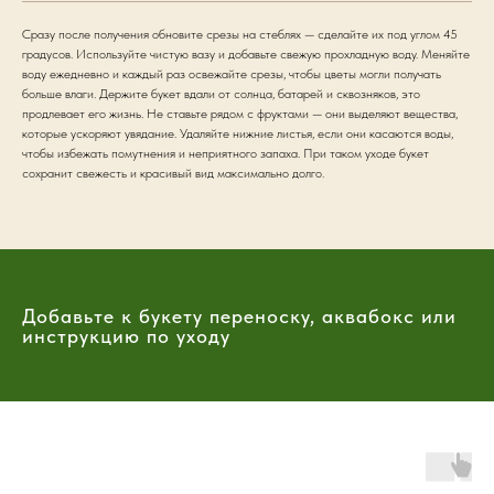
Сразу после получения обновите срезы на стеблях — сделайте их под углом 45
градусов. Используйте чистую вазу и добавьте свежую прохладную воду. Меняйте
воду ежедневно и каждый раз освежайте срезы, чтобы цветы могли получать
больше влаги. Держите букет вдали от солнца, батарей и сквозняков, это
продлевает его жизнь. Не ставьте рядом с фруктами — они выделяют вещества,
которые ускоряют увядание. Удаляйте нижние листья, если они касаются воды,
чтобы избежать помутнения и неприятного запаха. При таком уходе букет
сохранит свежесть и красивый вид максимально долго.
Добавьте к букету переноску, аквабокс или
инструкцию по уходу